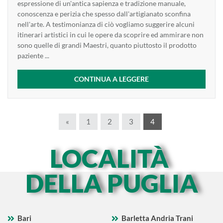
espressione di un'antica sapienza e tradizione manuale,
conoscenza e perizia che spesso dall'artigianato sconfina
nell'arte. A testimonianza di ciò vogliamo suggerire alcuni
itinerari artistici in cui le opere da scoprire ed ammirare non
sono quelle di grandi Maestri, quanto piuttosto il prodotto
paziente ...
CONTINUA A LEGGERE
«
1
2
3
4
LOCALITÀ
DELLA PUGLIA
Bari
Barletta Andria Trani