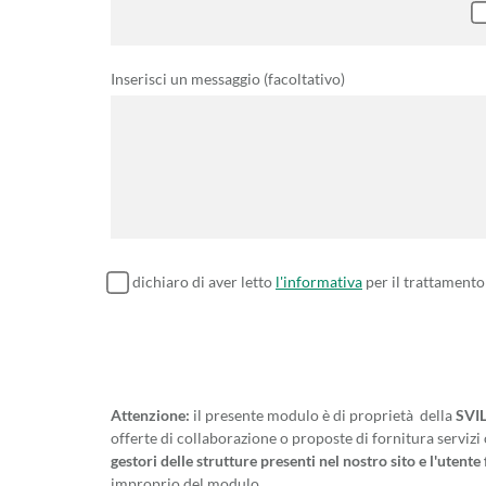
Inserisci un messaggio (facoltativo)
dichiaro di aver letto
l'informativa
per il trattamento
Attenzione:
il presente modulo è di proprietà della
SVIL
offerte di collaborazione o proposte di fornitura servizi
gestori delle strutture presenti nel nostro sito e l'utente 
improprio del modulo.