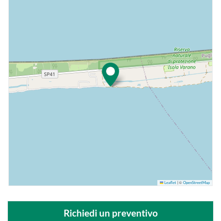
©
Leaflet
|
OpenStreetMap
Richiedi un preventivo