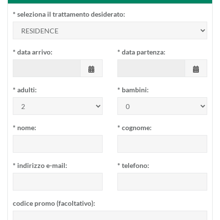
*
seleziona il trattamento desiderato:
*
data arrivo:
*
data partenza:
*
adulti:
*
bambini:
*
nome:
*
cognome:
*
indirizzo e-mail:
*
telefono:
codice promo (facoltativo):