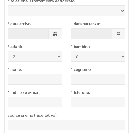
*
seleziona il trattamento desiderato:
*
data arrivo:
*
data partenza:
*
adulti:
*
bambini:
*
nome:
*
cognome:
*
indirizzo e-mail:
*
telefono:
codice promo (facoltativo):