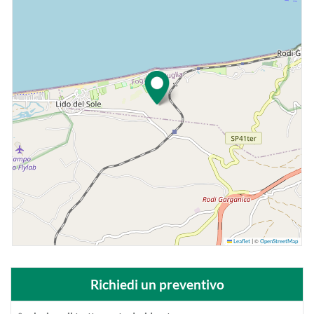
©
Leaflet
|
OpenStreetMap
Richiedi un preventivo