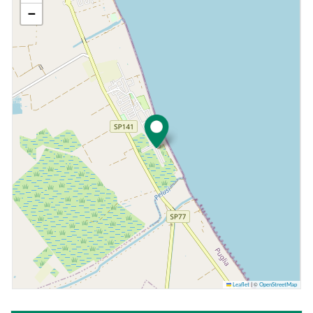
−
©
Leaflet
|
OpenStreetMap