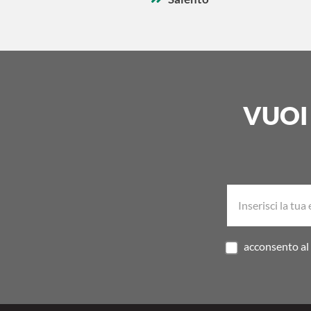
VUOI
acconsento al 