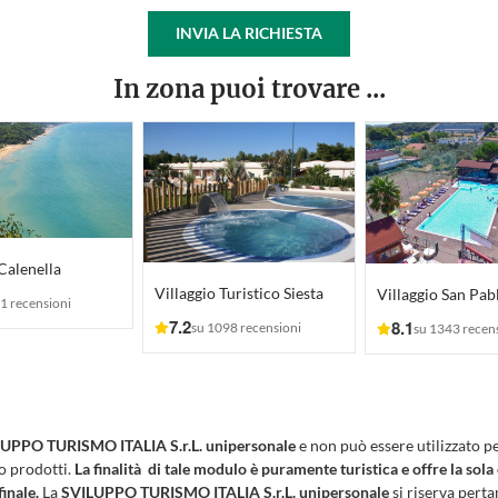
INVIA LA RICHIESTA
In zona puoi trovare ...
 Calenella
Villaggio Turistico Siesta
Villaggio San Pab
1 recensioni
7.2
8.1
su 1098 recensioni
su 1343 recen
UPPO TURISMO ITALIA S.r.L. unipersonale
e non può essere utilizzato p
 o prodotti.
La finalità di tale modulo è puramente turistica e offre la sola
finale.
La
SVILUPPO TURISMO ITALIA S.r.L. unipersonale
si riserva pertan