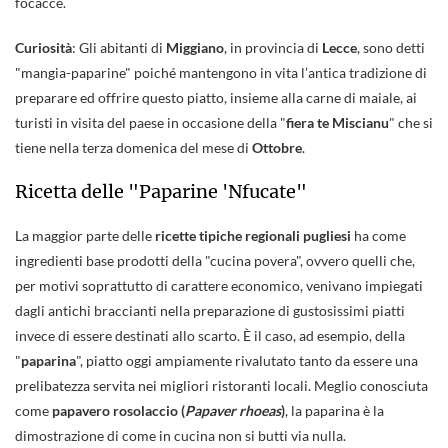
focacce.
Curiosità
: Gli abitanti di
Miggiano
, in provincia di
Lecce
, sono detti
"mangia-paparine" poiché mantengono in vita l’antica tradizione di
preparare ed offrire questo piatto, insieme alla carne di maiale, ai
turisti in visita del paese in occasione della "
fiera te Miscianu
" che si
tiene nella terza domenica del mese di
Ottobre
.
Ricetta delle "Paparine 'Nfucate"
La maggior parte delle
ricette tipiche regionali pugliesi
ha come
ingredienti base prodotti della "cucina povera", ovvero quelli che,
per motivi soprattutto di carattere economico, venivano impiegati
dagli antichi braccianti nella preparazione di gustosissimi piatti
invece di essere destinati allo scarto. È il caso, ad esempio, della
"
paparina
", piatto oggi ampiamente rivalutato tanto da essere una
prelibatezza servita nei migliori ristoranti locali. Meglio conosciuta
come
papavero rosolaccio (
Papaver rhoeas
)
, la paparina è la
dimostrazione di come in cucina non si butti via nulla.