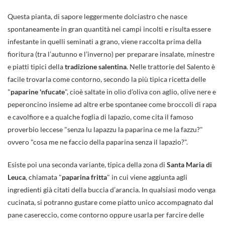
Questa pianta, di sapore leggermente dolciastro che nasce
spontaneamente in gran quantità nei campi incolti e risulta essere
infestante in quelli seminati a grano, viene raccolta prima della
fioritura (tra l’autunno e l’inverno) per preparare insalate, minestre
e piatti tipici della
tradizione salentina
. Nelle trattorie del Salento è
facile trovarla come contorno, secondo la più tipica ricetta delle
"
paparine 'nfucate
", cioè saltate in olio d’oliva con aglio, olive nere e
peperoncino insieme ad altre erbe spontanee come broccoli di rapa
e cavolfiore e a qualche foglia di lapazio, come cita il famoso
proverbio leccese "senza lu lapazzu la paparina ce me la fazzu?"
ovvero "cosa me ne faccio della paparina senza il lapazio?".
Esiste poi una seconda variante, tipica della zona di
Santa Maria di
Leuca
, chiamata "
paparina fritta
" in cui viene aggiunta agli
ingredienti già citati della buccia d’arancia. In qualsiasi modo venga
cucinata, si potranno gustare come piatto unico accompagnato dal
pane casereccio, come contorno oppure usarla per farcire delle