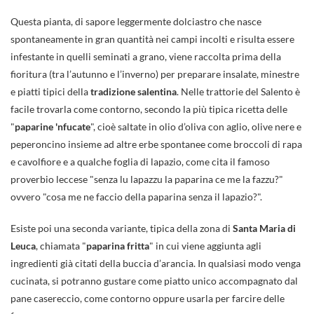
Questa pianta, di sapore leggermente dolciastro che nasce
spontaneamente in gran quantità nei campi incolti e risulta essere
infestante in quelli seminati a grano, viene raccolta prima della
fioritura (tra l’autunno e l’inverno) per preparare insalate, minestre
e piatti tipici della
tradizione salentina
. Nelle trattorie del Salento è
facile trovarla come contorno, secondo la più tipica ricetta delle
"
paparine 'nfucate
", cioè saltate in olio d’oliva con aglio, olive nere e
peperoncino insieme ad altre erbe spontanee come broccoli di rapa
e cavolfiore e a qualche foglia di lapazio, come cita il famoso
proverbio leccese "senza lu lapazzu la paparina ce me la fazzu?"
ovvero "cosa me ne faccio della paparina senza il lapazio?".
Esiste poi una seconda variante, tipica della zona di
Santa Maria di
Leuca
, chiamata "
paparina fritta
" in cui viene aggiunta agli
ingredienti già citati della buccia d’arancia. In qualsiasi modo venga
cucinata, si potranno gustare come piatto unico accompagnato dal
pane casereccio, come contorno oppure usarla per farcire delle