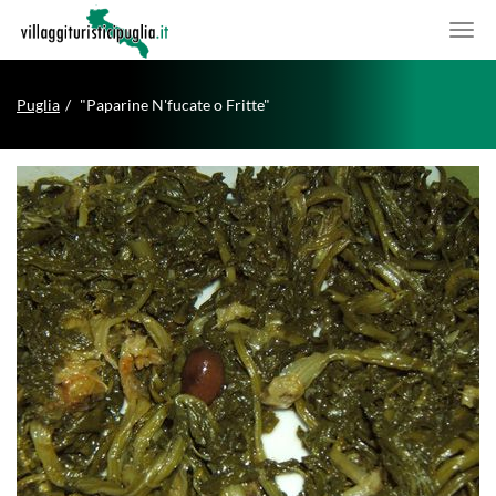
Puglia
"Paparine N'fucate o Fritte"