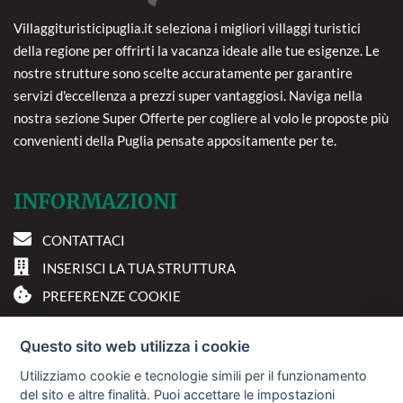
Villaggituristicipuglia.it seleziona i migliori villaggi turistici
della regione per offrirti la vacanza ideale alle tue esigenze. Le
nostre strutture sono scelte accuratamente per garantire
servizi d'eccellenza a prezzi super vantaggiosi. Naviga nella
nostra sezione Super Offerte per cogliere al volo le proposte più
convenienti della Puglia pensate appositamente per te.
INFORMAZIONI
CONTATTACI
INSERISCI LA TUA STRUTTURA
PREFERENZE COOKIE
DOVE SIAMO
Questo sito web utilizza i cookie
Utilizziamo cookie e tecnologie simili per il funzionamento
Via A. Costa, 2 - 63822
del sito e altre finalità. Puoi accettare le impostazioni