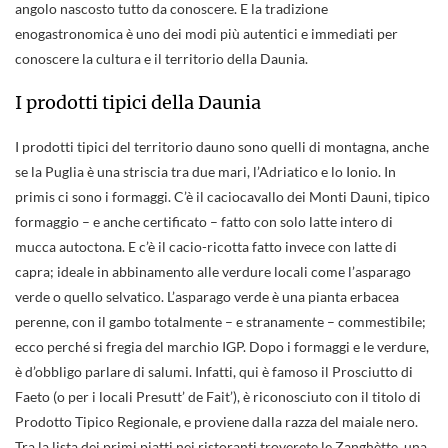
angolo nascosto tutto da conoscere. E la tradizione
enogastronomica è uno dei modi più autentici e immediati per
conoscere la cultura e il territorio della Daunia.
I prodotti tipici della Daunia
I prodotti tipici del territorio dauno sono quelli di montagna, anche
se la Puglia è una striscia tra due mari, l’Adriatico e lo Ionio. In
primis ci sono i formaggi. C’è il caciocavallo dei Monti Dauni, tipico
formaggio – e anche certificato – fatto con solo latte intero di
mucca autoctona. E c’è il cacio-ricotta fatto invece con latte di
capra; ideale in abbinamento alle verdure locali come l’asparago
verde o quello selvatico. L’asparago verde è una pianta erbacea
perenne, con il gambo totalmente – e stranamente – commestibile;
ecco perché si fregia del marchio IGP. Dopo i formaggi e le verdure,
è d’obbligo parlare di salumi. Infatti, qui è famoso il Prosciutto di
Faeto (o per i locali Presutt’ de Fait’), è riconosciuto con il titolo di
Prodotto Tipico Regionale, e proviene dalla razza del maiale nero.
Tra la lista dei primi piatti nei ristoranti troverete le Zanghètte, una